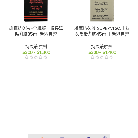
雄鷹持久液-金樽版丨超長延
雄鷹持久液 SUPERVIGA丨持
時/1瓶35ml 香港直營
久愛愛/1瓶45ml丨香港直營
持久液噴劑
持久液噴劑
價
價
$
300
–
$
1,300
$
300
–
$
1,400
格
格
範
範
圍：
圍：
$300
$300
到
到
$1,300
$1,400