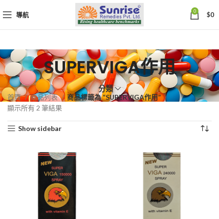
0
導航
$
0
SUPERVIGA作用
分類
首頁
商品列表
商品標籤為 “SUPERVIGA作用”
依
顯示所有 2 筆結果
熱
Show sidebar
銷
度
排
序