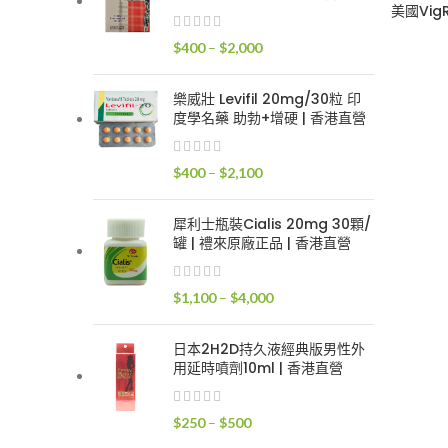
$400
美國Vig
到
價
$
400
–
$
2,000
$2,400
格
範
樂威壯 Levifil 20mg/30粒 印
圍：
度學名藥 助勃+增硬 | 香港直營
$400
到
價
$
400
–
$
2,100
$2,000
格
範
犀利士瓶裝Cialis 20mg 30顆/
圍：
罐 | 禮來原廠正品 | 香港直營
$400
到
價
$
1,100
–
$
4,000
$2,100
格
範
日本2H2D持久液經典版男性外
圍：
用延時噴劑10ml | 香港直營
$1,100
到
價
$
250
–
$
500
$4,000
格