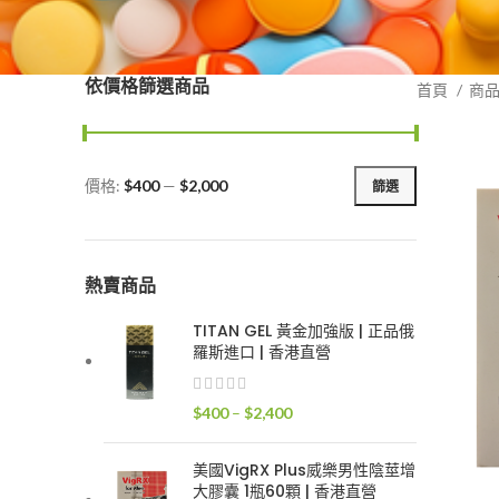
依價格篩選商品
首頁
商
價格:
$400
—
$2,000
篩選
最
最
低
高
價
價
格
格
熱賣商品
TITAN GEL 黃金加強版 | 正品俄
羅斯進口 | 香港直營
價
$
400
–
$
2,400
格
範
美國VigRX Plus威樂男性陰莖增
圍：
大膠囊 1瓶60顆 | 香港直營