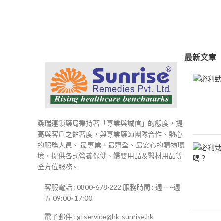
範
圍：
$250
到
$500
最新文章
桑瑞連鎖藥局秉持著「專業與誠信」的態度，提
高與客戶之黏著度，與專業藥師團隊合作、熱心
的服務人員、 最專業、最齊全、最安心的購物環
境，提供各式營養保健、婦嬰用品及醫材用品等
全方位服務。
客服電話 : 0800-678-222 服務時間 : 週一~週
五 09:00~17:00
電子郵件 : gtservice@hk-sunrise.hk