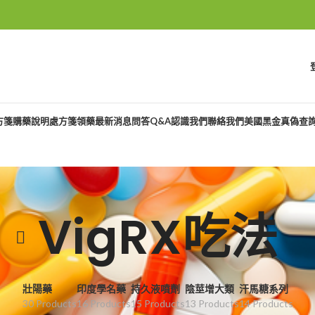
方箋購藥說明
處方箋領藥
最新消息
問答Q&A
認識我們
聯絡我們
美國黑金真偽查
VigRX吃法
壯陽藥
印度學名藥
持久液噴劑
陰莖增大類
汗馬糖系列
30 Products
16 Products
15 Products
13 Products
14 Products