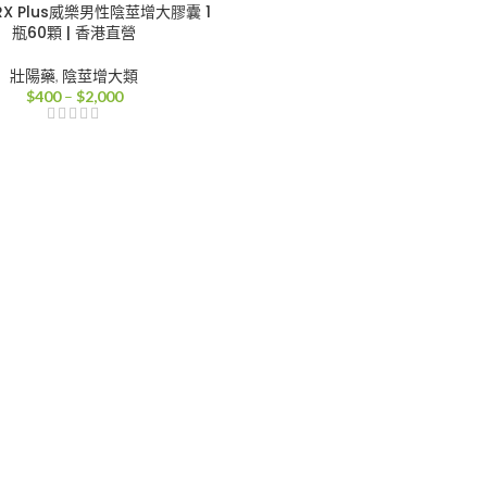
RX Plus威樂男性陰莖增大膠囊 1
瓶60顆 | 香港直營
壯陽藥
,
陰莖增大類
價
$
400
–
$
2,000
格
範
圍：
$400
到
$2,000