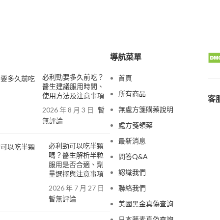
導航菜單
必利勁要多久前吃？
首頁
醫生建議服用時間、
所有商品
使用方法及注意事項
客服
無處方箋購藥說明
2026 年 8 月 3 日
暫
無評論
處方箋領藥
最新消息
必利勁可以吃半顆
嗎？醫生解析半粒
問答Q&A
服用是否合適、劑
認識我們
量選擇與注意事項
2026 年 7 月 27 日
聯絡我們
暫無評論
美國黑金真偽查詢
日本藤素真偽查詢