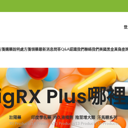
登
方箋購藥說明
處方箋領藥
最新消息
問答Q&A
認識我們
聯絡我們
美國黑金真偽查
igRX Plus哪
壯陽藥
印度學名藥
持久液噴劑
陰莖增大類
汗馬糖系列
30 Products
16 Products
15 Products
13 Products
14 Products