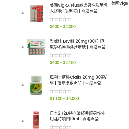
範
美國Vig
美國VigRX Plus威樂男性陰莖增
圍：
大膠囊 1瓶60顆 | 香港直營
$400
到
價
$
400
–
$
2,000
$2,400
格
範
樂威壯 Levifil 20mg/30粒 印
圍：
度學名藥 助勃+增硬 | 香港直營
$400
到
價
$
400
–
$
2,100
$2,000
格
範
犀利士瓶裝Cialis 20mg 30顆/
圍：
罐 | 禮來原廠正品 | 香港直營
$400
到
價
$
1,100
–
$
4,000
$2,100
格
範
日本2H2D持久液經典版男性外
圍：
用延時噴劑10ml | 香港直營
$1,100