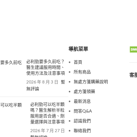
導航菜單
必利勁要多久前吃？
首頁
醫生建議服用時間、
所有商品
使用方法及注意事項
客服
無處方箋購藥說明
2026 年 8 月 3 日
暫
無評論
處方箋領藥
最新消息
必利勁可以吃半顆
嗎？醫生解析半粒
問答Q&A
服用是否合適、劑
認識我們
量選擇與注意事項
2026 年 7 月 27 日
聯絡我們