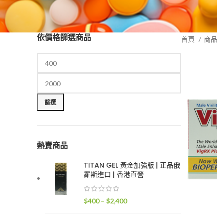
依價格篩選商品
首頁
商
最
最
低
高
篩選
價
價
格
格
熱賣商品
TITAN GEL 黃金加強版 | 正品俄
羅斯進口 | 香港直營
價
$
400
–
$
2,400
格