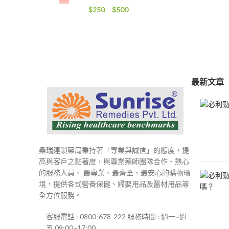
到
價
$
250
–
$
500
$4,000
格
範
圍：
$250
到
$500
最新文章
桑瑞連鎖藥局秉持著「專業與誠信」的態度，提
高與客戶之黏著度，與專業藥師團隊合作、熱心
的服務人員、 最專業、最齊全、最安心的購物環
境，提供各式營養保健、婦嬰用品及醫材用品等
全方位服務。
客服電話 : 0800-678-222 服務時間 : 週一~週
五 09:00~17:00