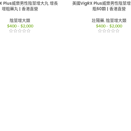
RX Plus威樂男性陰莖增大丸 增長
美國VigRX Plus威樂男性陰莖增
增粗藥丸 | 香港直營
瓶60顆 | 香港直營
陰莖增大類
壯陽藥
,
陰莖增大類
價
價
$
400
–
$
2,000
$
400
–
$
2,000
格
格
範
範
圍：
圍：
$400
$40
到
到
$2,000
$2,0