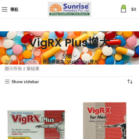
0
導航
$
0
VigRX Plus增大
分類
首頁
商品列表
商品標籤為 “VigRX Plus增大”
依
顯示所有 2 筆結果
熱
Show sidebar
銷
度
排
序