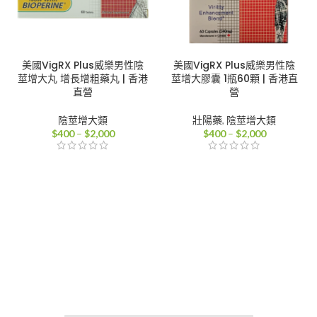
美國VigRX Plus威樂男性陰
美國VigRX Plus威樂男性陰
莖增大丸 增長增粗藥丸 | 香港
莖增大膠囊 1瓶60顆 | 香港直
直營
營
陰莖增大類
壯陽藥
,
陰莖增大類
價
價
$
400
–
$
2,000
$
400
–
$
2,000
格
格
範
範
圍：
圍：
$400
$400
到
到
$2,000
$2,000