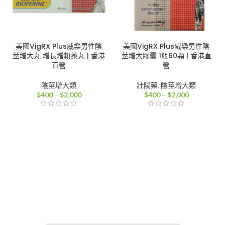
美國VigRX Plus威樂男性陰
美國VigRX Plus威樂男性陰
莖增大丸 增長增粗藥丸 | 香港
莖增大膠囊 1瓶60顆 | 香港直
直營
營
陰莖增大類
壯陽藥
,
陰莖增大類
價
價
$
400
–
$
2,000
$
400
–
$
2,000
格
格
範
範
圍：
圍：
$400
$400
到
到
$2,000
$2,000