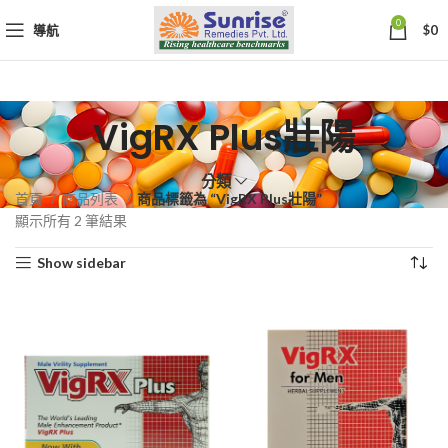
0
導航
$
0
VigRX Plus壯陽
分類
首頁
商品列表
商品標籤為 “VigRX Plus壯陽”
依
顯示所有 2 筆結果
熱
Show sidebar
銷
度
排
序