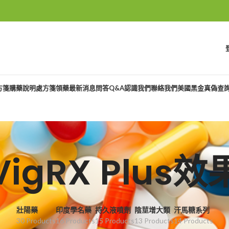
方箋購藥說明
處方箋領藥
最新消息
問答Q&A
認識我們
聯絡我們
美國黑金真偽查
VigRX Plus效
壯陽藥
印度學名藥
持久液噴劑
陰莖增大類
汗馬糖系列
30 Products
16 Products
15 Products
13 Products
14 Products