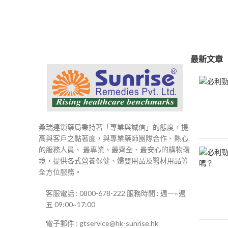
範
圍：
$250
到
$500
最新文章
桑瑞連鎖藥局秉持著「專業與誠信」的態度，提
高與客戶之黏著度，與專業藥師團隊合作、熱心
的服務人員、 最專業、最齊全、最安心的購物環
境，提供各式營養保健、婦嬰用品及醫材用品等
全方位服務。
客服電話 : 0800-678-222 服務時間 : 週一~週
五 09:00~17:00
電子郵件 : gtservice@hk-sunrise.hk