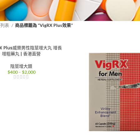
品列表
商品標籤為 “VigRX Plus效果”
RX Plus威樂男性陰莖增大丸 增長
增粗藥丸 | 香港直營
陰莖增大類
價
$
400
–
$
2,000
格
範
圍：
$400
到
$2,000