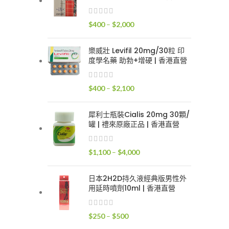
$400
到
價
$
400
–
$
2,000
$2,400
格
範
樂威壯 Levifil 20mg/30粒 印
圍：
度學名藥 助勃+增硬 | 香港直營
$400
到
價
$
400
–
$
2,100
$2,000
格
範
犀利士瓶裝Cialis 20mg 30顆/
圍：
罐 | 禮來原廠正品 | 香港直營
$400
到
價
$
1,100
–
$
4,000
$2,100
格
範
日本2H2D持久液經典版男性外
圍：
用延時噴劑10ml | 香港直營
$1,100
到
價
$
250
–
$
500
$4,000
格