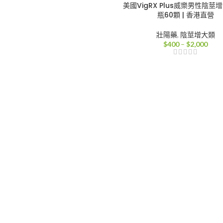
美國VigRX Plus威樂男性陰莖增
瓶60顆 | 香港直營
壯陽藥
,
陰莖增大類
價
$
400
–
$
2,000
格
範
圍：
$40
到
$2,0