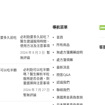
導航菜單
必利勁要多久前吃？
首頁
醫生建議服用時間、
所有商品
使用方法及注意事項
客服
無處方箋購藥說明
2026 年 8 月 3 日
暫
無評論
處方箋領藥
最新消息
必利勁可以吃半顆
嗎？醫生解析半粒
問答Q&A
服用是否合適、劑
認識我們
量選擇與注意事項
2026 年 7 月 27 日
聯絡我們
暫無評論
美國黑金真偽查詢
日本藤素真偽查詢