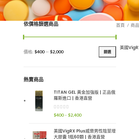
依價格篩選商品
首頁
商
美國Vig
價格:
$400
—
$2,000
篩選
最
最
低
高
價
價
格
格
熱賣商品
TITAN GEL 黃金加強版 | 正品俄
羅斯進口 | 香港直營
價
$
400
–
$
2,400
格
範
美國VigRX Plus威樂男性陰莖增
圍：
大膠囊 1瓶60顆 | 香港直營