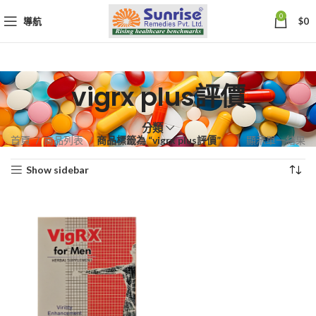
0
導航
$
0
vigrx plus評價
分類
首頁
商品列表
商品標籤為 “vigrx plus評價”
顯示單一結果
Show sidebar