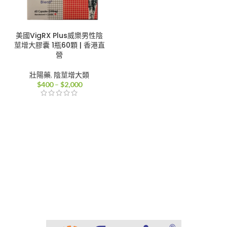
美國VigRX Plus威樂男性陰
莖增大膠囊 1瓶60顆 | 香港直
營
壯陽藥
,
陰莖增大類
價
$
400
–
$
2,000
格
範
圍：
$400
到
$2,000