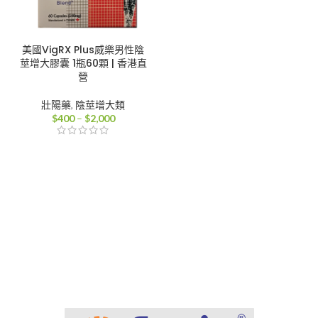
美國VigRX Plus威樂男性陰
莖增大膠囊 1瓶60顆 | 香港直
營
壯陽藥
,
陰莖增大類
價
$
400
–
$
2,000
格
範
圍：
$400
到
$2,000