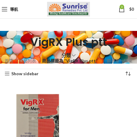
0
導航
$
0
VigRX Plus ptt
分類
首頁
商品列表
商品標籤為 “VigRX Plus ptt”
顯示單一結果
Show sidebar