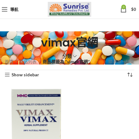
0
導航
$
0
vimax官網
分類
首頁
商品列表
商品標籤為 “vimax官網”
顯示單一結果
Show sidebar