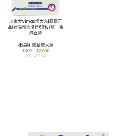
加拿大Vimax增大丸|原廠正
品|壯陽增大增粗60粒/瓶丨香
港直營
壯陽藥
,
陰莖增大類
價
$
400
–
$
2,000
格
範
圍：
$400
到
$2,000