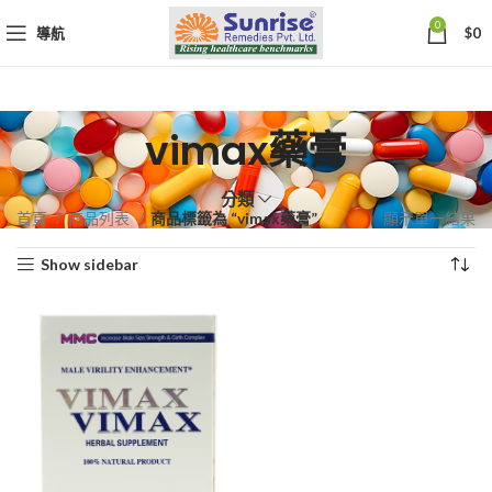
0
導航
$
0
vimax藥膏
分類
首頁
商品列表
商品標籤為 “vimax藥膏”
顯示單一結果
Show sidebar