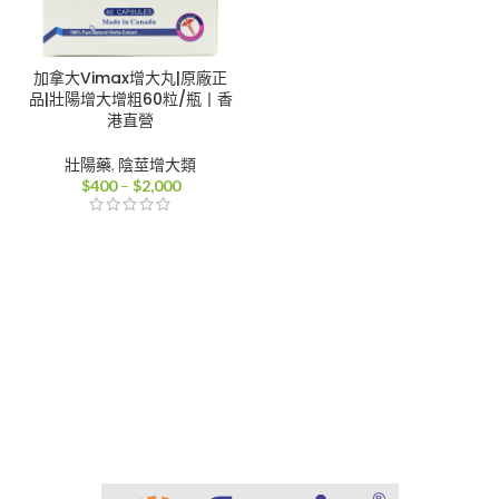
加拿大Vimax增大丸|原廠正
品|壯陽增大增粗60粒/瓶丨香
港直營
壯陽藥
,
陰莖增大類
價
$
400
–
$
2,000
格
範
圍：
$400
到
$2,000