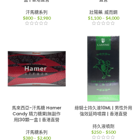
汗馬糖系列
壯陽藥
,
威而鋼
價
價
$
800
–
$
2,980
$
1,100
–
$
4,000
格
格
範
範
圍：
圍：
$800
$1,100
到
到
$2,980
$4,000
馬來西亞-汗馬糖 Hamer
綠騎士持久液10ML | 男性外用
Candy 精力糖果|無副作
強效延時噴霧 | 香港直營
用|30顆一盒 | 香港直營
持久液噴劑
價
汗馬糖系列
$
250
–
$
500
價
格
$
380
–
$
2,400