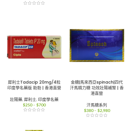
格
範
範
圍：
圍：
$250
$380
到
到
$500
$2,400
犀利士Tadacip 20mg/4粒
金糖|馬來西亞spinach|四代
印度學名藥版 助勃 | 香港直營
汗馬精力糖 功效壯陽補腎 | 香
港直營
壯陽藥
,
犀利士
,
印度學名藥
價
$
250
–
$
700
汗馬糖系列
格
價
$
380
–
$
2,980
範
格
圍：
範
$250
圍：