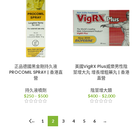
到
$380
$700
到
$2,980
正品德國黑金剛持久液
美國VigRX Plus威樂男性陰
PROCOMIL SPRAY | 香港直
莖增大丸 增長增粗藥丸 | 香港
營
直營
持久液噴劑
陰莖增大類
價
價
$
250
–
$
500
$
400
–
$
2,000
格
格
範
範
圍：
圍：
$250
$400
←
1
2
3
4
5
6
→
到
到
$500
$2,000