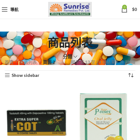
0
導航
$
0
商品列表
分類
依
首頁
商品列表
頁面 2
顯示第 13 至 24 項結果，共 71 項
熱
Show sidebar
銷
度
排
序