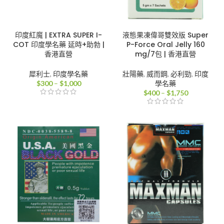
印度紅魔 | EXTRA SUPER I-
液態果凍偉哥雙效版 Super
COT 印度學名藥 延時+助勃 |
P-Force Oral Jelly 160
香港直營
mg/7包 | 香港直營
犀利士
,
印度學名藥
壯陽藥
,
威而鋼
,
必利勁
,
印度
價
$
300
–
$
1,000
學名藥
格
價
$
400
–
$
1,750
範
格
圍：
範
$300
圍：
到
$400
$1,000
到
$1,750