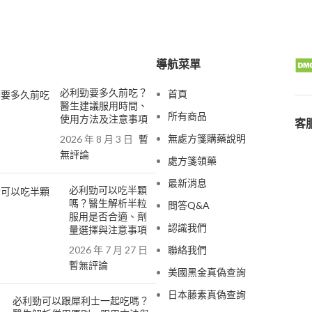
導航菜單
必利勁要多久前吃？
首頁
醫生建議服用時間、
所有商品
使用方法及注意事項
客服
無處方箋購藥說明
2026 年 8 月 3 日
暫
無評論
處方箋領藥
最新消息
必利勁可以吃半顆
嗎？醫生解析半粒
問答Q&A
服用是否合適、劑
認識我們
量選擇與注意事項
2026 年 7 月 27 日
聯絡我們
暫無評論
美國黑金真偽查詢
日本藤素真偽查詢
必利勁可以跟犀利士一起吃嗎？