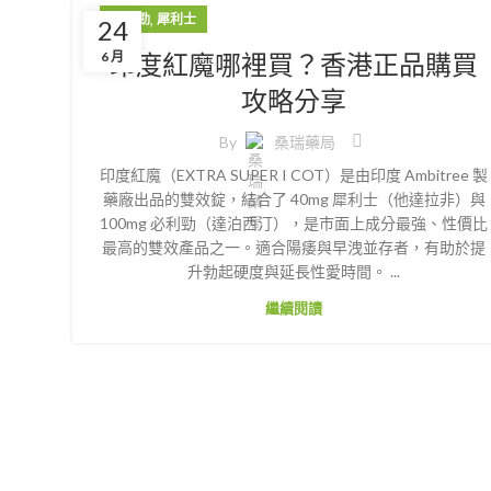
,
必利勁
犀利士
24
印度紅魔哪裡買？香港正品購買
6 月
攻略分享
By
桑瑞藥局
印度紅魔（EXTRA SUPER I COT）是由印度 Ambitree 製
藥廠出品的雙效錠，結合了 40mg 犀利士（他達拉非）與
100mg 必利勁（達泊西汀），是市面上成分最強、性價比
最高的雙效產品之一。適合陽痿與早洩並存者，有助於提
升勃起硬度與延長性愛時間。 ...
繼續閱讀