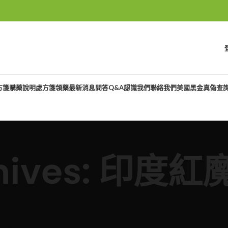
方箋購藥說明
處方箋領藥
最新消息
問答Q&A
認識我們
聯絡我們
美國黑金真偽查
chives: 印