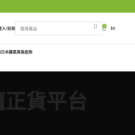
0
登入/註冊
$
0
詢
日本藤素真偽查詢
度紅魔正貨平台