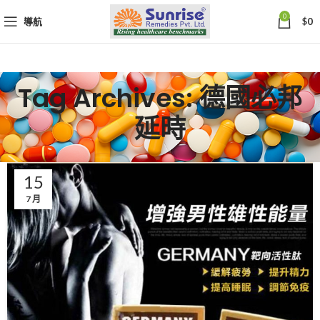
0
導航
$
0
Tag Archives: 德國必邦
延時
15
7 月