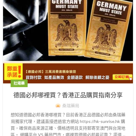
壯陽藥
德國必邦哪裡買？香港正品購買指南分享
桑瑞藥局
想知道德國必邦香港哪裡買？目前香港正品德國必邦由桑瑞藥
局獨家代理，建議直接透過官方網站 https://hk-sunrise.hk 購
買，確保商品來源正確、價格透明且支持郵寄至澳門與台灣地
區。 網購平台 VS 藥局門市，哪裡買德國必邦最可靠？ 渠道 ...