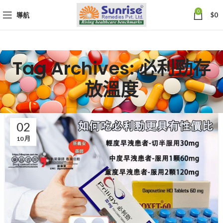
0
導航
$
0
Tag Archives: 必利勁存
放溫度
02
10 月