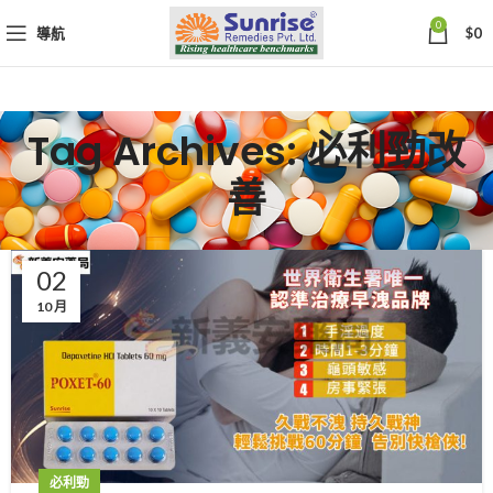
0
導航
$
0
Tag Archives: 必利勁改
善
02
10 月
必利勁