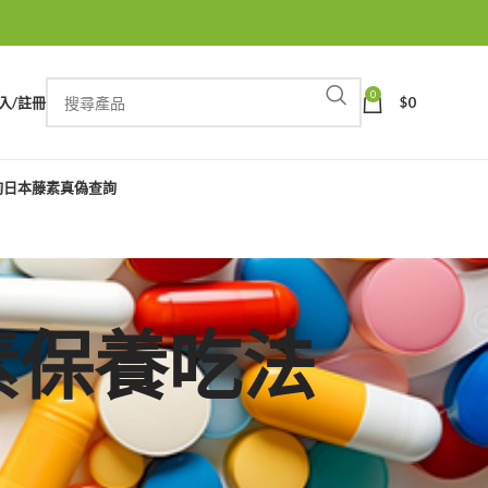
0
入/註冊
$
0
詢
日本藤素真偽查詢
本藤素保養吃法