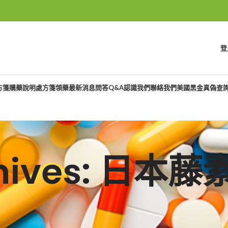
登
方箋購藥說明
處方箋領藥
最新消息
問答Q&A
認識我們
聯絡我們
美國黑金真偽查
chives: 日