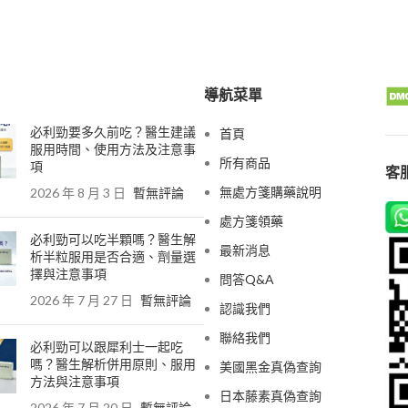
導航菜單
必利勁要多久前吃？醫生建議
首頁
服用時間、使用方法及注意事
所有商品
項
客服
無處方箋購藥說明
2026 年 8 月 3 日
暫無評論
處方箋領藥
必利勁可以吃半顆嗎？醫生解
最新消息
析半粒服用是否合適、劑量選
擇與注意事項
問答Q&A
2026 年 7 月 27 日
暫無評論
認識我們
聯絡我們
必利勁可以跟犀利士一起吃
嗎？醫生解析併用原則、服用
美國黑金真偽查詢
方法與注意事項
日本藤素真偽查詢
2026 年 7 月 20 日
暫無評論