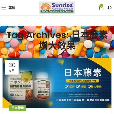
0
導航
$
0
Tag Archives: 日本藤素
增大效果
30
5 月
日本藤素