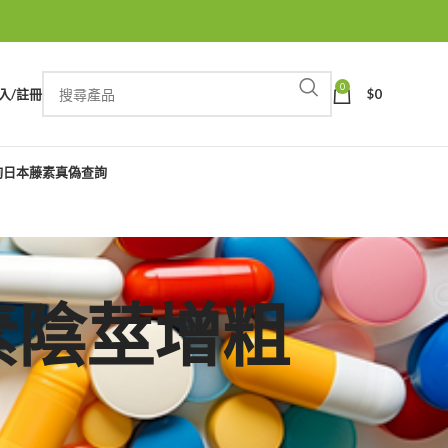
0
入/註冊
$
0
詢
日本藤素真偽查詢
本藤素陰莖增粗