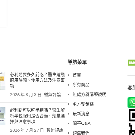
導航菜單
必利勁要多久前吃？醫生建議
首頁
服用時間、使用方法及注意事
所有商品
項
客服
無處方箋購藥說明
2026 年 8 月 3 日
暫無評論
處方箋領藥
必利勁可以吃半顆嗎？醫生解
最新消息
析半粒服用是否合適、劑量選
擇與注意事項
問答Q&A
2026 年 7 月 27 日
暫無評論
認識我們