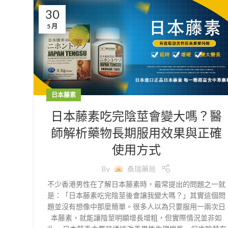
30
5 月
日本藤素
日本藤素吃完陰莖會變大嗎？醫
師解析藥物長期服用效果與正確
使用方式
By
桑瑞藥局
不少香港男性在了解日本藤素時，最常提出的問題之一就
是：「日本藤素吃完陰莖後會讓我變大嗎？」其實這個問
題並沒有想像中那麼簡單。很多人以為只要服用一兩次日
本藤素，就能讓陰莖明顯增長增粗，但實際情況並非如