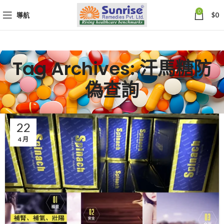
0
導航
$
0
Tag Archives: 汗馬糖防
偽查詢
22
4 月