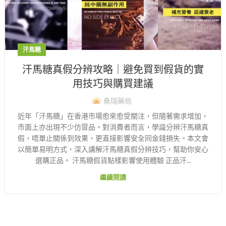
汗馬糖
汗馬糖真假分辨攻略｜避免買到假貨的實
用技巧與購買建議
桑瑞藥局
近年「汗馬糖」在香港市場愈來愈受關注，但隨著需求增加，
市面上亦出現不少仿冒品。對消費者而言，學識分辨汗馬糖真
假，唔單止關係到效果，更直接影響安全同金錢損失。本文會
以簡單易明方式，深入講解汗馬糖真假分辨技巧，幫助你安心
選購正品。 汗馬糖假貨點樣影響使用體驗 正品汗...
繼續閱讀