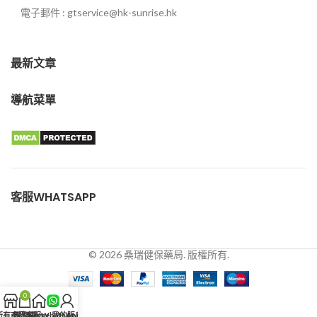
電子郵件 : gtservice@hk-sunrise.hk
最新文章
導航菜單
客服WHATSAPP
© 2026 桑瑞健保藥局. 版權所有.
0
所有商品
購物車
客服WhatsApp
Home
我的賬戶