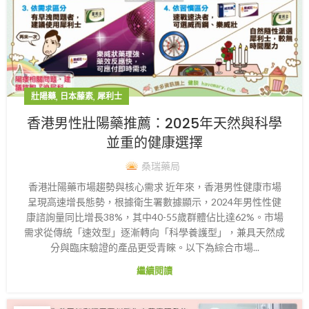
,
,
壯陽藥
日本藤素
犀利士
香港男性壯陽藥推薦：2025年天然與科學
並重的健康選擇
桑瑞藥局
香港壯陽藥市場趨勢與核心需求 近年來，香港男性健康市場
呈現高速增長態勢，根據衛生署數據顯示，2024年男性性健
康諮詢量同比增長38%，其中40-55歲群體佔比達62%。市場
需求從傳統「速效型」逐漸轉向「科學養護型」，兼具天然成
分與臨床驗證的產品更受青睞。以下為綜合市場...
繼續閱讀