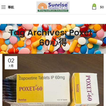
0
導航
$
0
Tag Archives: Poxet-
60心得
02
7 月