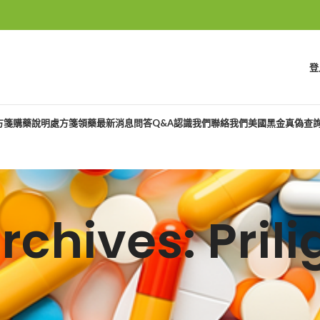
登
方箋購藥說明
處方箋領藥
最新消息
問答Q&A
認識我們
聯絡我們
美國黑金真偽查
rchives: Pri