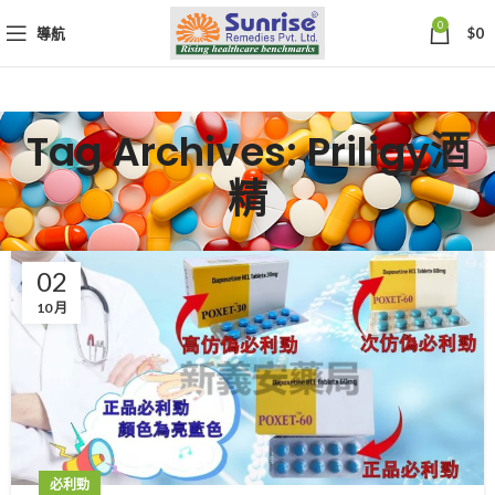
0
導航
$
0
Tag Archives: Priligy酒
精
02
10 月
必利勁