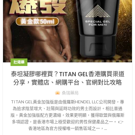
壯陽藥
泰坦凝膠哪裡買？TITAN GEL香港購買渠道
分享，實體店、網購平台、官網對比攻略
桑瑞藥局
TITAN GEL黃金加強版是由俄羅斯HENDEL LLC公司開發，專
為追求陰莖增大、壯陽與延時功效的男士而設計。相比普通
版，黃金加強版配方更濃縮，效果更明顯，獲得歐盟與俄羅斯
多項認證，是香港市場上極受歡迎的男性保健產品之一。 👉
香港地區為官方授權唯一銷售區域之一，...