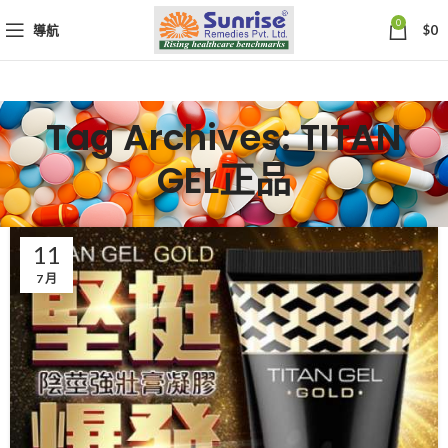
0
導航
$
0
Tag Archives: TITAN
GEL正品
11
7 月