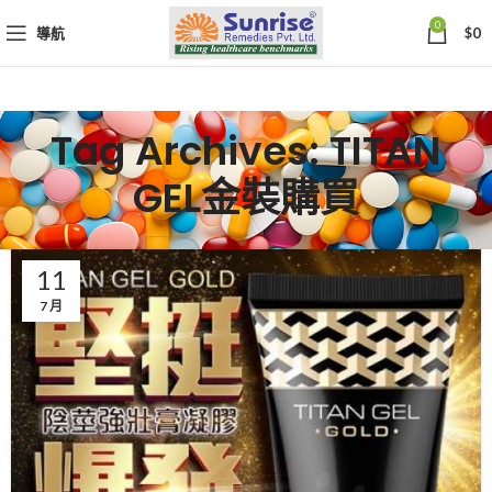
0
導航
$
0
Tag Archives: TITAN
GEL金裝購買
11
7 月