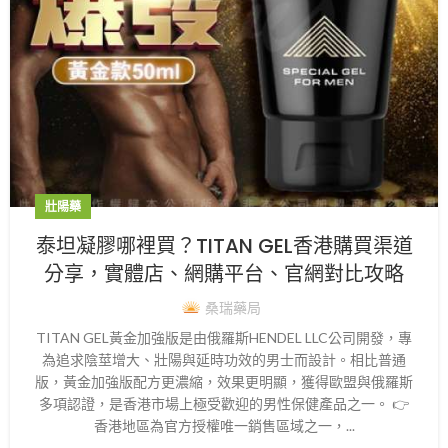
壯陽藥
泰坦凝膠哪裡買？TITAN GEL香港購買渠道
分享，實體店、網購平台、官網對比攻略
桑瑞藥局
TITAN GEL黃金加強版是由俄羅斯HENDEL LLC公司開發，專
為追求陰莖增大、壯陽與延時功效的男士而設計。相比普通
版，黃金加強版配方更濃縮，效果更明顯，獲得歐盟與俄羅斯
多項認證，是香港市場上極受歡迎的男性保健產品之一。 👉
香港地區為官方授權唯一銷售區域之一，...