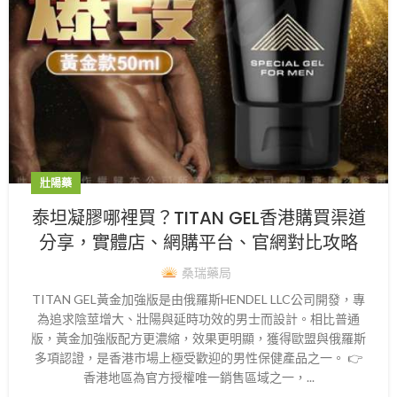
壯陽藥
泰坦凝膠哪裡買？TITAN GEL香港購買渠道
分享，實體店、網購平台、官網對比攻略
桑瑞藥局
TITAN GEL黃金加強版是由俄羅斯HENDEL LLC公司開發，專
為追求陰莖增大、壯陽與延時功效的男士而設計。相比普通
版，黃金加強版配方更濃縮，效果更明顯，獲得歐盟與俄羅斯
多項認證，是香港市場上極受歡迎的男性保健產品之一。 👉
香港地區為官方授權唯一銷售區域之一，...