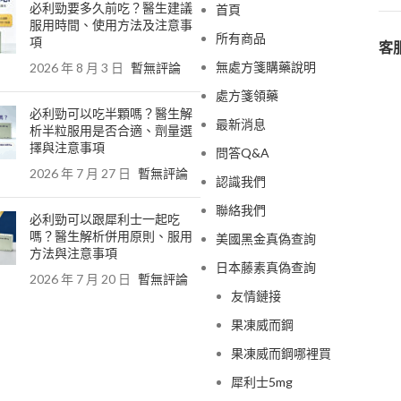
必利勁要多久前吃？醫生建議
首頁
服用時間、使用方法及注意事
所有商品
項
客服
無處方箋購藥說明
2026 年 8 月 3 日
暫無評論
處方箋領藥
必利勁可以吃半顆嗎？醫生解
最新消息
析半粒服用是否合適、劑量選
擇與注意事項
問答Q&A
2026 年 7 月 27 日
暫無評論
認識我們
聯絡我們
必利勁可以跟犀利士一起吃
嗎？醫生解析併用原則、服用
美國黑金真偽查詢
方法與注意事項
日本藤素真偽查詢
2026 年 7 月 20 日
暫無評論
友情鏈接
果凍威而鋼
果凍威而鋼哪裡買
犀利士5mg