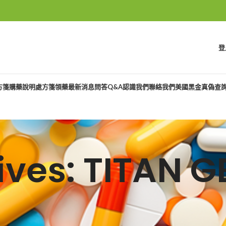
登
方箋購藥說明
處方箋領藥
最新消息
問答Q&A
認識我們
聯絡我們
美國黑金真偽查
hives: TITAN