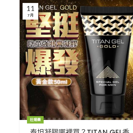
11
7 月
壯陽藥
泰坦凝膠哪裡買？TITAN GEL香