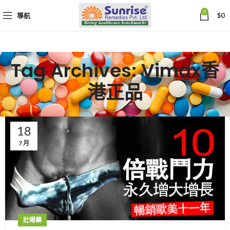
0
導航
$
0
Tag Archives: Vimax香
港正品
18
7 月
壯陽藥