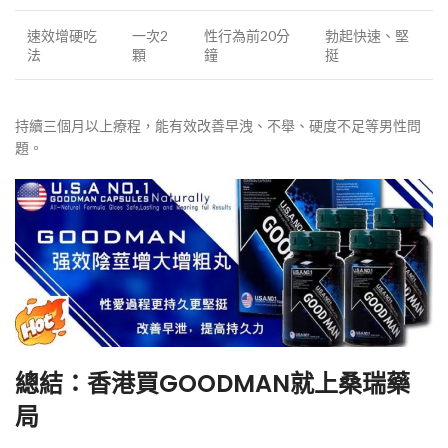
速效增硬吃
一次2
性行為前20分
勃起快速、堅
法
顆
鐘
挺
持續三個月以上療程，能有效改善早洩、不舉、硬度不足等男性問
題。
總結：香港買GOODMAN就上桑瑞藥
局