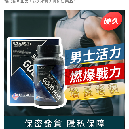
務必認明正品，避免購買劣質仿冒藥品。