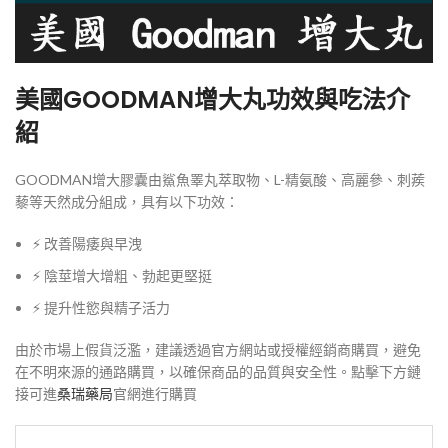
美國GOODMAN增大丸功效與吃法介
紹
GOODMAN增大膠囊由鯊魚睪丸萃取物、L-精氨酸、高麗參、刺蒺
藜等天然成分組成，具有以下功效：
⚡ 改善陽痿與早洩
⚡ 陰莖增大增粗、勃起更堅挺
⚡ 提升性慾與精子活力
由於市場上假貨泛濫，建議透過官方網站或授權經銷商購買，避免
在不明來源的通路購買，以確保商品的品質與安全性。點擊下方鏈
接可進
桑瑞藥局
官網進行購買