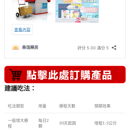
建議吃法：
吃法類型
用量
療程天數
預期效果
一般增大療
每日2
30天起跳
增粗1-3公分
程
顆