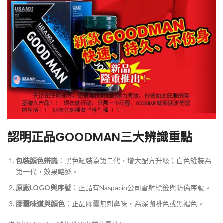
認明正品GOODMAN三大辨識重點
包裝顏色辨識
：黑色罐裝為第二代，增大配方升級；白色罐裝為
第一代，效果略遜。
原廠LOGO與序號
：正品有Naspacin公司雷射標籤與防偽序號。
膠囊味道與顏色
：正品膠囊無刺鼻味，為深咖啡色或黑褐色。