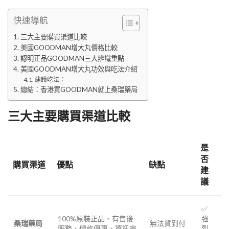
快速導航
三大主要購買渠道比較
美國GOODMAN增大丸價格比較
認明正品GOODMAN三大辨識重點
美國GOODMAN增大丸功效與吃法介紹
建議吃法：
總結：香港買GOODMAN就上桑瑞藥局
三大主要購買渠道比較
是
否
購買渠道
優點
缺點
建
議
✅
100%原裝正品、有售後
強
桑瑞藥局
無法貨到付
服務、價格優惠、資訊完
烈