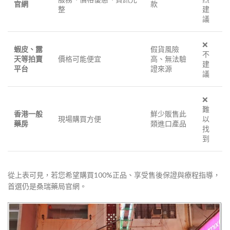
官網
款
整
建
議
❌
蝦皮、露
假貨風險
不
天等拍賣
價格可能便宜
高、無法驗
建
平台
證來源
議
❌
難
香港一般
鮮少販售此
現場購買方便
以
藥房
類進口產品
找
到
從上表可見，若您希望購買100%正品、享受售後保證與療程指導，
首選仍是桑瑞藥局官網。