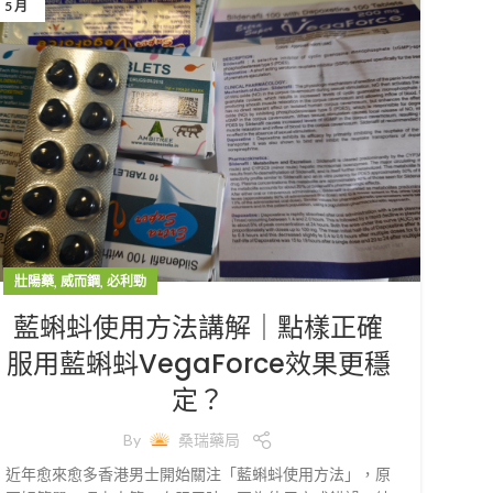
5 月
,
,
壯陽藥
威而鋼
必利勁
藍蝌蚪使用方法講解｜點樣正確
服用藍蝌蚪VegaForce效果更穩
定？
By
桑瑞藥局
近年愈來愈多香港男士開始關注「藍蝌蚪使用方法」，原