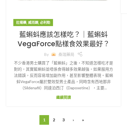
,
,
壯陽藥
威而鋼
必利勁
藍蝌蚪應該怎樣吃？｜藍蝌蚪
VegaForce點樣食效果最好？
By
桑瑞藥局
不少香港男士購買了「藍蝌蚪」之後，不知道怎樣吃才是
對的，其實藍蝌蚪並唔係食得越多效果越強，如果服用方
法錯誤，反而容易增加副作用，甚至影響整體表現。藍蝌
蚪VegaForce屬於雙效型男士產品，同時含有西地那非
（Sildenafil）同達泊西汀（Dapoxetine），主要...
繼續閱讀
1
2
3
›
»