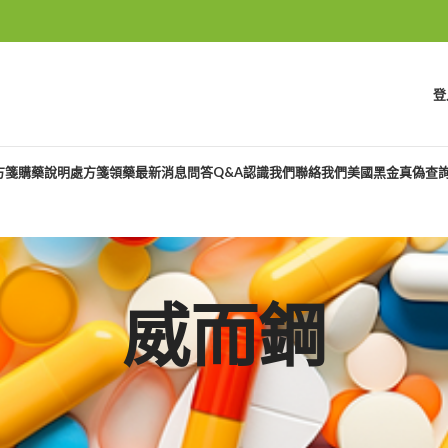
登
方箋購藥說明
處方箋領藥
最新消息
問答Q&A
認識我們
聯絡我們
美國黑金真偽查
威而鋼