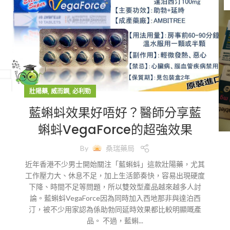
,
,
壯陽藥
威而鋼
必利勁
藍蝌蚪效果好唔好？醫師分享藍
蝌蚪VegaForce的超強效果
By
桑瑞藥局
近年香港不少男士開始關注「藍蝌蚪」這款壯陽藥，尤其
工作壓力大、休息不足，加上生活節奏快，容易出現硬度
下降、時間不足等問題，所以雙效型產品越來越多人討
論。藍蝌蚪VegaForce因為同時加入西地那非與達泊西
汀，被不少用家認為係助勃同延時效果都比較明顯嘅產
品。 不過，藍蝌...