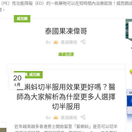
（PE）性功能障礙（ED）的一款藥物可以在短時間內治療起效！威而鋼成分
間。
威而鋼
泰國果凍偉哥
By
桑瑞藥局
繼續閱讀
,
壯陽藥
威而鋼
20
藍蝌蚪切半服用效果更好嗎？醫
5 月
師為大家解析為什麼更多人選擇
切半服用
By
桑瑞藥局
近年越來越多香港男士開始留意「藍蝌蚪」是否可以切半