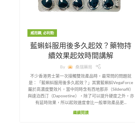
,
威而鋼
必利勁
藍蝌蚪服用後多久起效？藥物持
續效果起效時間講解
By
桑瑞藥局
不少香港男士第一次接觸雙效產品時，最常問的問題就
是：「藍蝌蚪服用後多久起效？」其實藍蝌蚪VegaForce
屬於高濃度雙效片，當中同時含有西地那非（Sildenafil）
與達泊西汀（Dapoxetine），除了可以提升硬度之外，亦
有延時效果，所以起效速度會比一般單效產品更...
繼續閱讀