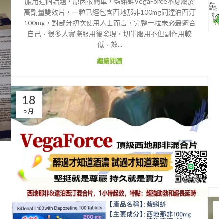
服用這個話題，原因很簡單，藍蝌蚪VegaForce本身屬於
高劑量雙效片，一粒已經包含西地那非100mg同達泊西汀
100mg，對部分初次使用人士而言，完整一粒未必最適合
自己。很多人實際服用後發現，切半服用不但副作用較
低，效...
繼續閱讀
18
5 月