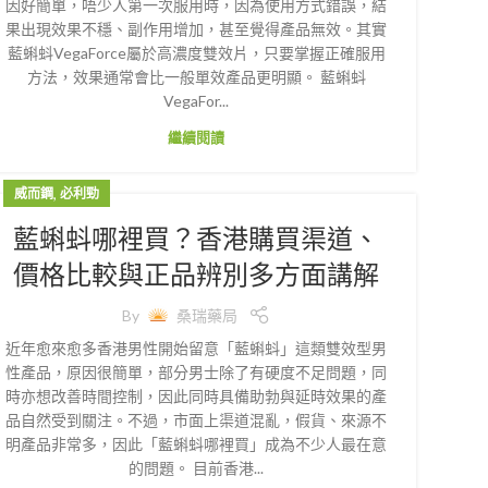
因好簡單，唔少人第一次服用時，因為使用方式錯誤，結
果出現效果不穩、副作用增加，甚至覺得產品無效。其實
藍蝌蚪VegaForce屬於高濃度雙效片，只要掌握正確服用
方法，效果通常會比一般單效產品更明顯。 藍蝌蚪
VegaFor...
繼續閱讀
,
威而鋼
必利勁
藍蝌蚪哪裡買？香港購買渠道、
價格比較與正品辨別多方面講解
By
桑瑞藥局
近年愈來愈多香港男性開始留意「藍蝌蚪」這類雙效型男
性產品，原因很簡單，部分男士除了有硬度不足問題，同
時亦想改善時間控制，因此同時具備助勃與延時效果的產
品自然受到關注。不過，市面上渠道混亂，假貨、來源不
明產品非常多，因此「藍蝌蚪哪裡買」成為不少人最在意
的問題。 目前香港...