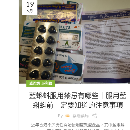
19
5 月
,
威而鋼
必利勁
藍蝌蚪服用禁忌有哪些｜服用藍
蝌蚪前一定要知道的注意事項
By
桑瑞藥局
近年香港不少男性開始接觸雙效型產品，其中藍蝌蚪