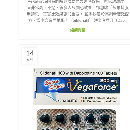
VegaForce因為同時具備助勃與延時效果，所以討論度一
直非常高。不過，很多人只關心效果，卻忽略「藍蝌蚪服
用禁忌」其實比效果更加重要。 藍蝌蚪屬於高劑量雙效配
方，當中含有西地那非（Sildenafil）與達泊西汀（Dap...
繼續閱讀
14
5 月