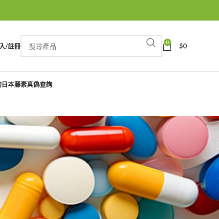
0
入/註冊
$
0
詢
日本藤素真偽查詢