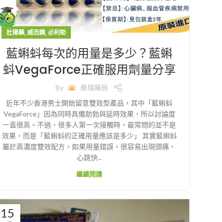
,
,
壯陽藥
威而鋼
必利勁
藍蝌蚪每次的用量是多少？藍蝌
蚪VegaForce正確服用劑量分享
By
桑瑞藥局
近年不少香港男士開始留意雙效型產品，其中「藍蝌蚪
VegaForce」因為同時具備助勃與延時效果，所以討論度
一直很高。不過，很多人第一次接觸時，最常問的並不是
效果，而是「藍蝌蚪的正確用量應該是多少」 其實藍蝌蚪
屬於高濃度雙效配方，如果用量錯誤，很容易出現頭痛、
心跳快...
繼續閱讀
15