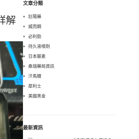
文章分類
詳解
壯陽藥
威而鋼
必利勁
持久液噴劑
日本藤素
桑瑞藥局資訊
汗馬糖
犀利士
美國黑金
最新資訊