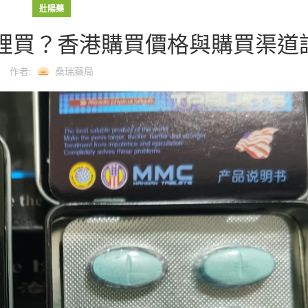
壯陽藥
哪裡買？香港購買價格與購買渠道
作者:
桑瑞藥局