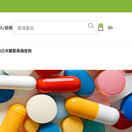
0
入/註冊
$
0
詢
日本藤素真偽查詢