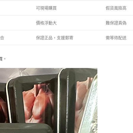
可現場購買
假貨風險高
價格浮動大
難保證真偽
組合
保證正品，支援郵寄
需等待配送
買
。