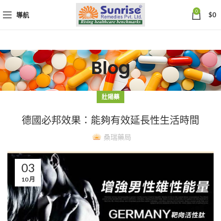
0
導航
$
0
Blog
壯陽藥
德國必邦效果：能夠有效延長性生活時間
桑瑞藥局
03
10 月