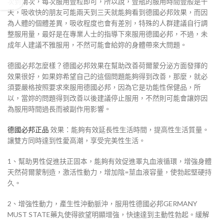
次到兩次，每次服用壹粒即可，所以說，壹瓶的服用時間壹般是十
天，吸收快的朋友可能兩天到三天就能夠看到德國必邦效果，而因
為人體的個體差異，吸收程度也會有差別，特殊的人群建議自行調
整服用量，最好是在專業人士的指導下來服用德國必邦，不過，未
成年人建議不雅服用，不然可能會給妳的身體帶來大問題。
德國必邦怎麼樣？德國必邦效果在幫助改善荷爾蒙分泌方面發揮的
效果很好，如果妳希望自己的這個問題能夠得到改善，那麼，就必
須要嚴格按照要求來服用德國必邦，因為它是功能性保健品，所
以，當妳的問題得到改善以後建議停止服用，不然則可能會讓妳因
為服用時間過長而被副作用影響。
德國必邦正品
效果：能夠有效延長性生活時間，提高性生活質量。
讓雙方同時達到性愛高潮，享受完美性生活。
1、幫助男性促進扶正固本，能夠有效促進睪丸血液循環，增強身體
天然荷爾蒙制造，激活性動力，增加陰=莖血液容量，使勃起堅硬持
久。
2、增強性動力，產生性沖動脈沖，服用性德國必邦GERMANY
MUST STATE藥丸使得欲望明顯增強，快速達到主動性勃起。緩解