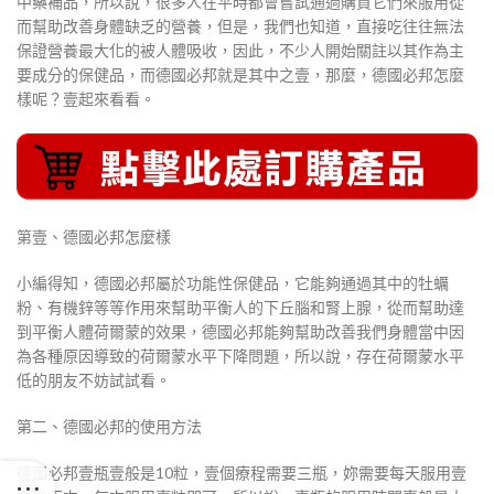
中藥補品，所以說，很多人在平時都會嘗試通過購買它們來服用從
而幫助改善身體缺乏的營養，但是，我們也知道，直接吃往往無法
保證營養最大化的被人體吸收，因此，不少人開始關註以其作為主
要成分的保健品，而德國必邦就是其中之壹，那麼，德國必邦怎麼
樣呢？壹起來看看。
第壹、德國必邦怎麼樣
小編得知，德國必邦屬於功能性保健品，它能夠通過其中的牡蠣
粉、有機鋅等等作用來幫助平衡人的下丘腦和腎上腺，從而幫助達
到平衡人體荷爾蒙的效果，德國必邦能夠幫助改善我們身體當中因
為各種原因導致的荷爾蒙水平下降問題，所以說，存在荷爾蒙水平
低的朋友不妨試試看。
第二、德國必邦的使用方法
德國必邦壹瓶壹般是10粒，壹個療程需要三瓶，妳需要每天服用壹