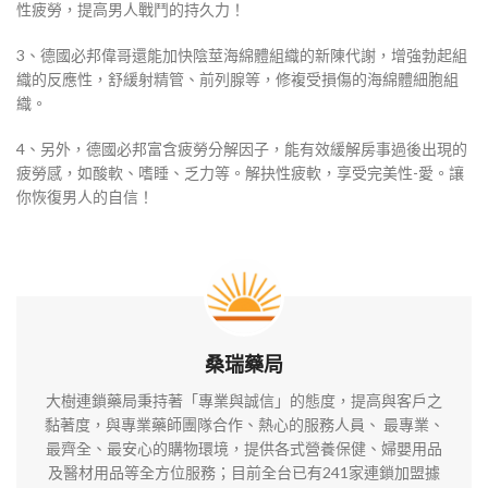
性疲勞，提高男人戰鬥的持久力！
3、德國必邦偉哥還能加快陰莖海綿體組織的新陳代謝，增強勃起組
織的反應性，舒緩射精管、前列腺等，修複受損傷的海綿體細胞組
織。
4、另外，德國必邦富含疲勞分解因子，能有效緩解房事過後出現的
疲勞感，如酸軟、嗜睡、乏力等。解抉性疲軟，享受完美性-愛。讓
你恢復男人的自信！
桑瑞藥局
大樹連鎖藥局秉持著「專業與誠信」的態度，提高與客戶之
黏著度，與專業藥師團隊合作、熱心的服務人員、 最專業、
最齊全、最安心的購物環境，提供各式營養保健、婦嬰用品
及醫材用品等全方位服務；目前全台已有241家連鎖加盟據