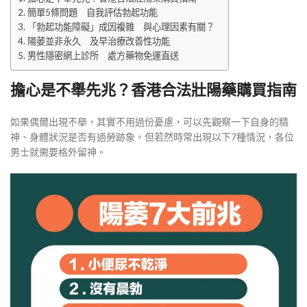
簡單5條問題 自我評估勃起功能
「勃起功能障礙」成因複雜 與心理因素有關？
陽萎並非永久 及早治療改善性功能
男性隱密網上診所 處方藥物免運直送
擔心是不舉先兆？香港合法壯陽藥購買指南
如果偶爾出現不舉，其實不用過份憂慮，可以先觀察一下自身的精
神、身體狀況是否有過勞跡象。但若然時常出現以下7種情況，各位
男士就需要格外留神。