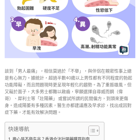
談到「男人最痛」，相信莫過於「不舉」，與伴侶在親密性事上總
是有心無力。據統計，超過半數40歲以上男性都有不同程度的勃起
功能障礙，而且問題現時更呈現年輕化的趨勢。為了重振雄風，但
又礙於面子，大多男士都難以啟齒，寧願選擇自尋威而鋼（偉
哥）、犀利士等「壯陽藥」 或嘗試所謂的民間偏方，到頭來更傷
身。造成陽萎有多種因素，醫生亦都建議應及早求診，找出成因對
症下藥，才能有效解決問題。
快速導航
擔心是不舉先兆？香港合法壯陽藥購買指南