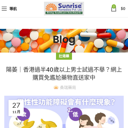
0
導航
$
0
Blog
壯陽藥
陽萎｜香港過半40歲以上男士試過不舉？網上
購買免尷尬藥物直送家中
桑瑞藥局
27
11 月