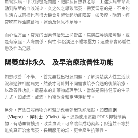
血管疾病、甲狀腺機能問題、肥胖及自然衰老等。上述疾病會令流
動到陰莖的血液減少，久之久之導致陽萎。需要留意的是，不良的
生活方式同樣也有很大機會引起勃起功能障礙，如吸煙、酗酒、經
常吃煎炸油膩食物、運動及休息不足等。
而心理方面，常見的因素包括患上抑鬱症、焦慮症等情緒障礙，或
是有家庭、人際關係、與性 伴侶溝通不暢等壓力；這些都會影響性
慾及性滿足感。
陽萎並非永久 及早治療改善性功能
如想改善「不舉」，首先要找出根源問題、了解清楚病人性生活狀
況和過往相關病史，然後才可針對不同需求給予合適的後續治療，
以改善性功能。最基本的非藥物處理手法，當然是保持健康的生活
方式，如戒煙、戒酒、均衡飲食和定時運動等。
另外，有些口服藥物亦可幫助改善勃起功能障礙，如
威而鋼
（Viagra）
、
犀利士（Cialis）
等。通過使用這類 PDE5 抑製劑藥
物，有助血管擴張、改善血流，可令陰莖成功勃起；但這並不等於
能夠真正治癒陽萎，長期服用的話，更會產生抗藥性。