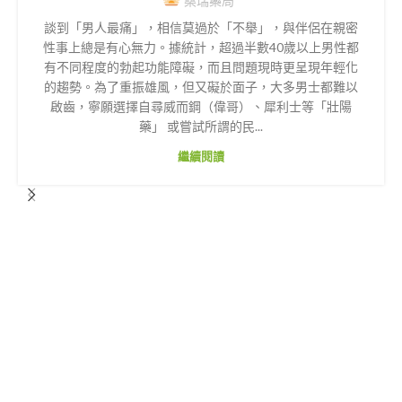
桑瑞藥局
談到「男人最痛」，相信莫過於「不舉」，與伴侶在親密
性事上總是有心無力。據統計，超過半數40歲以上男性都
有不同程度的勃起功能障礙，而且問題現時更呈現年輕化
的趨勢。為了重振雄風，但又礙於面子，大多男士都難以
啟齒，寧願選擇自尋威而鋼（偉哥）、犀利士等「壯陽
藥」 或嘗試所謂的民...
繼續閱讀