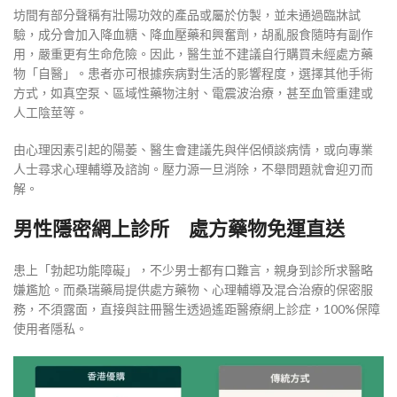
坊間有部分聲稱有壯陽功效的產品或屬於仿製，並未通過臨牀試
驗，成分會加入降血糖、降血壓藥和興奮劑，胡亂服食隨時有副作
用，嚴重更有生命危險。因此，醫生並不建議自行購買未經處方藥
物「自醫」。患者亦可根據疾病對生活的影響程度，選擇其他手術
方式，如真空泵、區域性藥物注射、電震波治療，甚至血管重建或
人工陰莖等。
由心理因素引起的陽萎、醫生會建議先與伴侶傾談病情，或向專業
人士尋求心理輔導及諮詢。壓力源一旦消除，不舉問題就會迎刃而
解。
男性隱密網上診所 處方藥物免運直送
患上「勃起功能障礙」，不少男士都有口難言，親身到診所求醫略
嫌尷尬。而桑瑞藥局提供處方藥物、心理輔導及混合治療的保密服
務，不須露面，直接與註冊醫生透過遙距醫療網上診症，100%保障
使用者隱私。