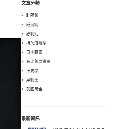
文章分類
壯陽藥
威而鋼
必利勁
持久液噴劑
日本藤素
桑瑞藥局資訊
汗馬糖
犀利士
美國黑金
最新資訊