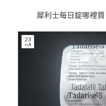
犀利士每日錠哪裡買
23
11 月