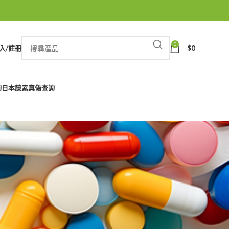
0
入/註冊
$
0
詢
日本藤素真偽查詢