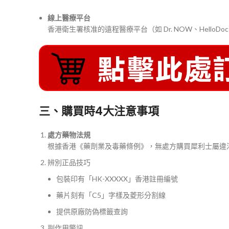
線上醫療平台
香港衛生署核准的遠程醫療平台（如 Dr. NOW、Hel
三、購買時4大注意事項
處方藥物法規
根據香港《藥劑業及毒藥條例》，無處方購買犀利士屬違法
辨別正品技巧
包裝印有「HK-XXXXX」香港註冊編號
藥片刻有「C5」字樣及菱形分割線
提供原廠防偽標籤查詢
副作用警訊