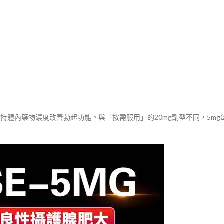
持續維持體內藥物濃度改善勃起功能。與「按需服用」的20mg劑型不同，5m