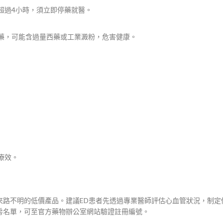
超過4小時，須立即停藥就醫。
藥，可能含過量西藥或工業澱粉，危害健康。
療效。
來路不明的低價產品。建議ED患者先透過專業醫師評估心血管狀況，制定
房名單，可至官方藥物辦公室網站驗證註冊編號。