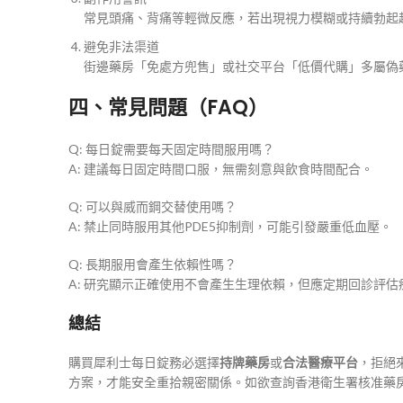
常見頭痛、背痛等輕微反應，若出現視力模糊或持續勃起
避免非法渠道
街邊藥房「免處方兜售」或社交平台「低價代購」多屬偽
四、常見問題（FAQ）
Q: 每日錠需要每天固定時間服用嗎？
A: 建議每日固定時間口服，無需刻意與飲食時間配合。
Q: 可以與威而鋼交替使用嗎？
A: 禁止同時服用其他PDE5抑制劑，可能引發嚴重低血壓。
Q: 長期服用會產生依賴性嗎？
A: 研究顯示正確使用不會產生生理依賴，但應定期回診評估
總結
購買犀利士每日錠務必選擇
持牌藥房
或
合法醫療平台
，拒絕
方案，才能安全重拾親密關係。如欲查詢香港衛生署核准藥