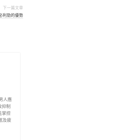
下一篇文章
必利勁的優勢
08
10 月
男人應
收抑制
能掌控
必利勁
眠及疲
分享印度必利勁給朋友的夫妻