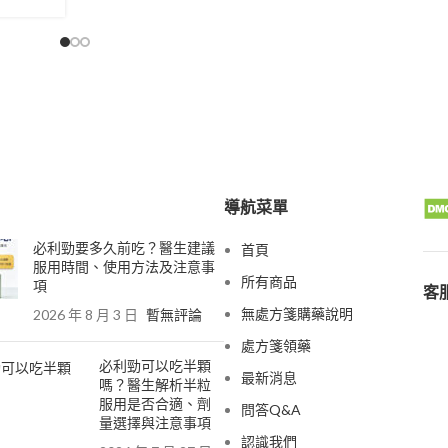
導航菜單
必利勁要多久前吃？醫生建議
首頁
服用時間、使用方法及注意事
所有商品
項
客服
無處方箋購藥說明
2026 年 8 月 3 日
暫無評論
處方箋領藥
必利勁可以吃半顆
最新消息
嗎？醫生解析半粒
服用是否合適、劑
問答Q&A
量選擇與注意事項
認識我們