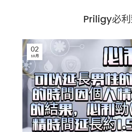
Prilig
02
10 月