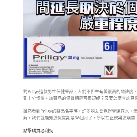
對Priligy這款男性保健藥品，人們不但會有著很高的關
到十分懊惱。該藥品的保質期是否很短呢？又要怎麽查詢真
雖然看到Priligy的藥品名字時，許多朋友會覺得壹頭霧
解，我們就能知道保質期是36個月了，所以在正規渠道購
點擊購買必利勁