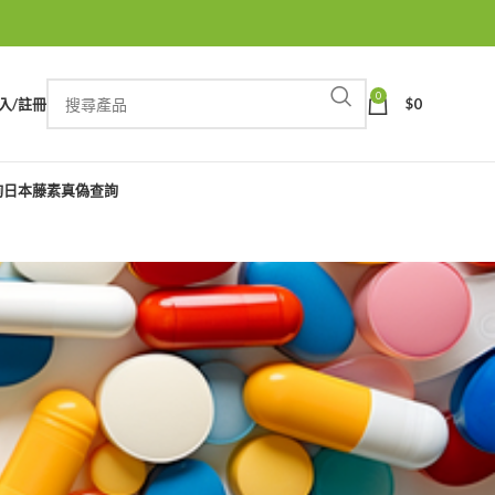
0
入/註冊
$
0
詢
日本藤素真偽查詢