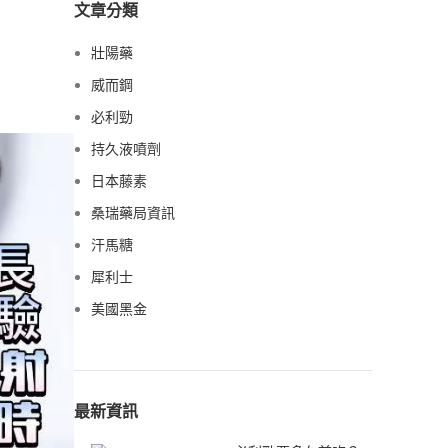
文章分類
壯陽藥
威而鋼
必利勁
持久液噴劑
日本藤素
桑瑞藥局資訊
汗馬糖
犀利士
美國黑金
最新資訊