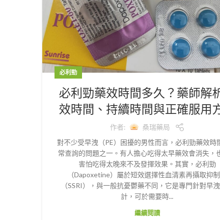
必利勁
必利勁藥效時間多久？藥師解
效時間、持續時間與正確服用
作者:
桑瑞藥局
對不少受早洩（PE）困擾的男性而言，必利勁藥效時
常查詢的問題之一。有人擔心吃得太早藥效會消失，
害怕吃得太晚來不及發揮效果。其實，必利勁
（Dapoxetine）屬於短效選擇性血清素再攝取抑
（SSRI），與一般抗憂鬱藥不同，它是專門針對早
計，可於需要時...
繼續閱讀