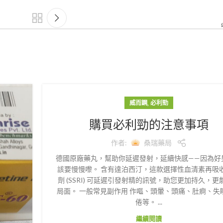
,
威而鋼
必利勁
購買必利勁的注意事項
作者:
桑瑞藥局
德國原廠藥丸，幫助你延遲發射，延續快感——因為好
該要慢慢嚟。 含有達泊西汀，這款選擇性血清素再吸
劑 (SSRI) 可延遲引發射精的訊號，助您更加持久，更
局面。 一般常見副作用 作嘔、頭暈、頭痛、肚痾、失
倦等。 ...
繼續閱讀