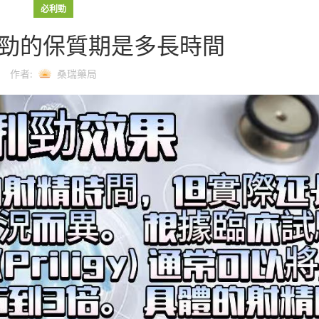
必利勁
y必利勁的保質期是多長時間
作者:
桑瑞藥局