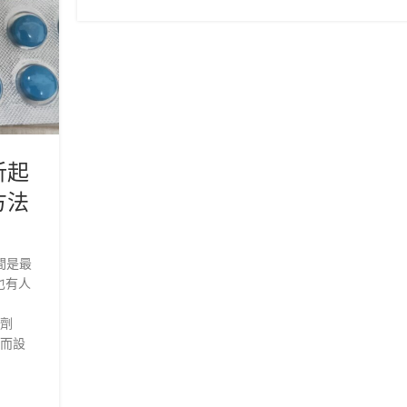
析起
方法
間是最
也有人
制劑
洩而設