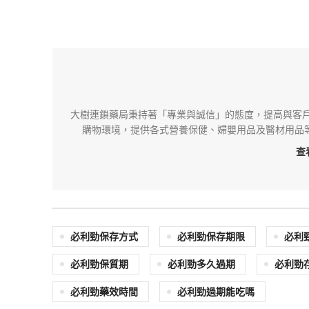
大樹連鎖藥局秉持著「專業與誠信」的態度，提高與客戶
購物環境，提供各式營養保健、婦嬰用品及醫材用品等
查
必利勁保存方式
必利勁保存期限
必利
必利勁保質期
必利勁多久過期
必利勁
必利勁藥效時間
必利勁過期能吃嗎