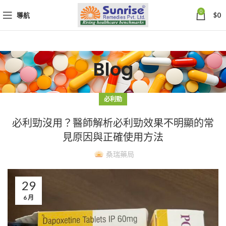
0
導航
$
0
Blog
必利勁
必利勁沒用？醫師解析必利勁效果不明顯的常
見原因與正確使用方法
桑瑞藥局
29
6 月