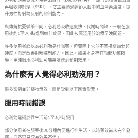
再吸收抑制劑（SSRI）。它主要透過調節大腦中的血清素濃度，提
升男性對射精反射的控制能力。
與傳統抗憂鬱藥不同，必利勁吸收速度快、代謝時間短，一般在服
用後約1至3小時達到較佳效果，因此被廣泛用於治療早洩問題。
許多使用者誤以為必利勁是壯陽藥，但實際上它並不直接增加勃起
硬度，而是改善射精控制能力。因此，如果本身存在勃起功能障
礙，單純服用必利勁可能無法達到預期效果。
為什麼有人覺得必利勁沒用？
很多案例並非藥物無效，而是受到以下因素影響。
服用時間錯誤
必利勁建議於性生活前1至3小時服用。
部分使用者在服藥後30分鐘內便進行性生活，此時藥效尚未完全發
揮，自然容易認為效果不佳。