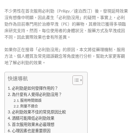
不少男性在首次服用必利勁（Priligy／達泊西汀）後，發現延時效果
沒有想像中明顯，因此產生「必利勁沒用」的疑問。事實上，必利
勁作為目前專門用於治療早洩（PE）的藥物，其療效已獲得多項臨
床研究支持。然而，每位使用者的身體狀況、服藥方式及早洩成因
不同，因此實際效果也會有所差異。
如果你正在搜尋「必利勁沒用」的原因，本文將從藥理機制、服用
方法、個人體質及常見錯誤觀念等角度進行分析，幫助大家更客觀
地了解必利勁的效果。
快速導航
必利勁是如何發揮作用的？
為什麼有人覺得必利勁沒用？
服用時間錯誤
劑量不適合
必利勁效果不佳的常見原因比較
酒精可能降低必利勁效果
首次服用效果未必最理想
心理因素也是重要原因