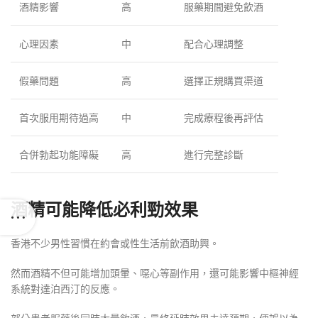
酒精影響
高
服藥期間避免飲酒
心理因素
中
配合心理調整
假藥問題
高
選擇正規購買渠道
首次服用期待過高
中
完成療程後再評估
合併勃起功能障礙
高
進行完整診斷
酒精可能降低必利勁效果
香港不少男性習慣在約會或性生活前飲酒助興。
然而酒精不但可能增加頭暈、噁心等副作用，還可能影響中樞神經
系統對達泊西汀的反應。