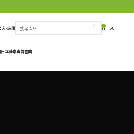
0
登入/註冊
$
0
詢
日本藤素真偽查詢