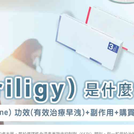
e）成分的處方藥，屬於選擇性血清素再吸收抑制劑（SSRI）類別。與一般用於