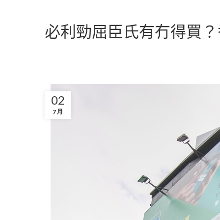
必利勁屈臣氏有冇得買？
02
7 月