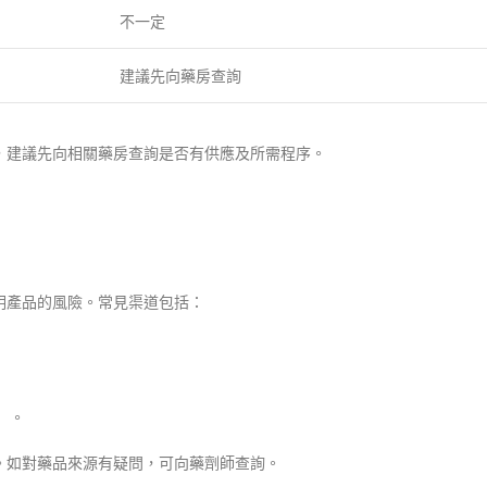
不一定
建議先向藥房查詢
，建議先向相關藥房查詢是否有供應及所需程序。
明產品的風險。常見渠道包括：
）。
。如對藥品來源有疑問，可向藥劑師查詢。