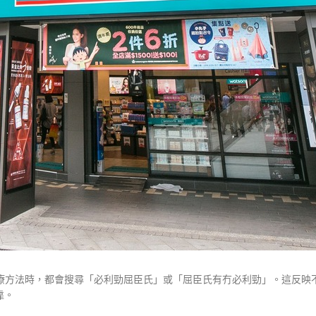
on，PE）治療方法時，都會搜尋「必利勁屈臣氏」或「屈臣氏有冇必利勁」。這反
靠。