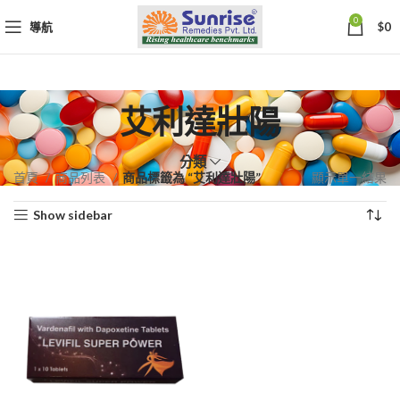
0
導航
$
0
艾利達壯陽
分類
首頁
商品列表
商品標籤為 “艾利達壯陽”
顯示單一結果
Show sidebar