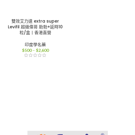
雙效艾力達 extra super
Levifil 超級偉哥 助勃+延時10
粒/盒丨香港直營
印度學名藥
價
$
500
–
$
2,600
格
範
圍：
$500
到
$2,600