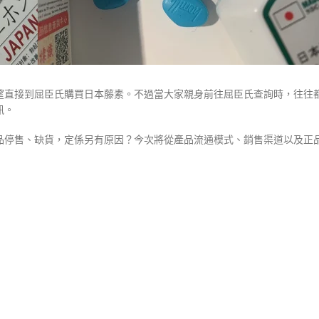
望直接到屈臣氏購買日本藤素。不過當大家親身前往屈臣氏查詢時，往往
訊。
品停售、缺貨，定係另有原因？今次將從產品流通模式、銷售渠道以及正