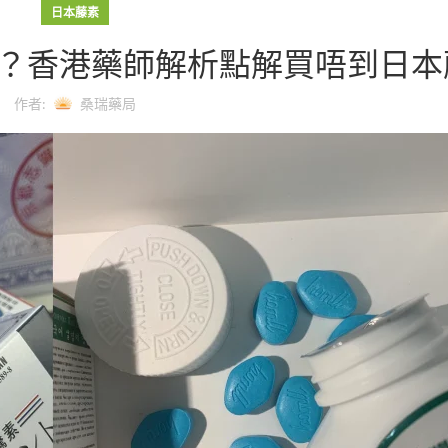
日本藤素
？香港藥師解析點解買唔到日本
作者:
桑瑞藥局