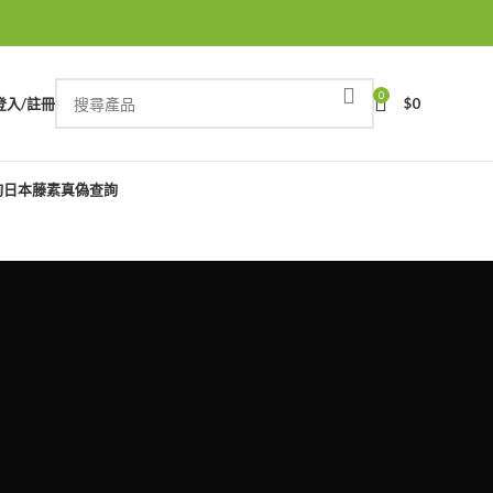
0
登入/註冊
$
0
詢
日本藤素真偽查詢