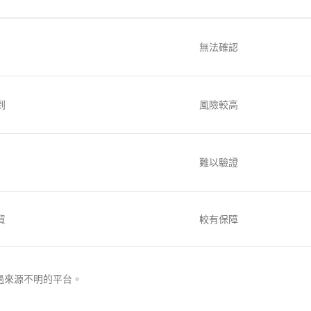
無法確認
到
風險較高
難以驗證
貨
較有保障
過來源不明的平台。