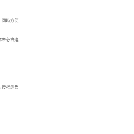
，同時方便
亦未必會進
方授權銷售