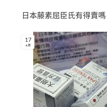
日本藤素屈臣氏有得賣嗎
17
6 月