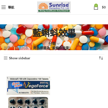
0
導航
$
0
藍蝌蚪效果
分類
首頁
商品列表
商品標籤為 “藍蝌蚪效果”
顯示單一結果
Show sidebar