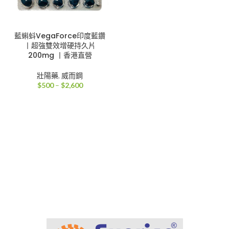
藍蝌蚪VegaForce印度藍鑽
丨超強雙效增硬持久片
200mg 丨香港直營
壯陽藥
,
威而鋼
價
$
500
–
$
2,600
格
範
圍：
$500
到
$2,600