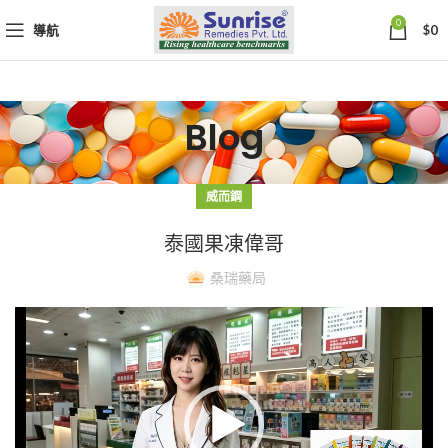
0
導航
$
0
Blog
威而鋼
泰國果凍偉哥
桑瑞藥局
視
訊
播
放
器