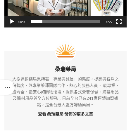
00:00
00:27
桑瑞藥局
大樹連鎖藥局秉持著「專業與誠信」的態度，提高與客戶之
黏著度，與專業藥師團隊合作、熱心的服務人員、 最專業、
最齊全、最安心的購物環境，提供各式營養保健、婦嬰用品
及醫材用品等全方位服務；目前全台已有241家連鎖加盟據
點，是全台最大處方婦幼藥局。
查看 桑瑞藥局
發佈的更多文章