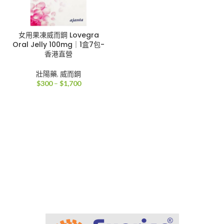
女用果凍威而鋼 Lovegra
Oral Jelly 100mg｜1盒7包-
香港直營
壯陽藥
,
威而鋼
價
$
300
–
$
1,700
格
範
圍：
$300
到
$1,700