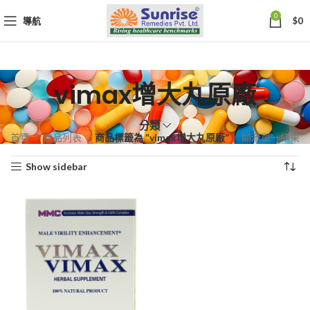
0
導航
$
0
vimax增大丸原廠
分類
首頁
商品列表
商品標籤為 “vimax增大丸原廠”
顯示單一結果
Show sidebar