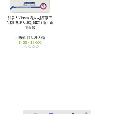
加拿大Vimax增大丸|原廠正
品|壯陽增大增粗60粒/瓶丨香
港直營
壯陽藥
,
陰莖增大類
價
$
400
–
$
2,000
格
範
圍：
$400
到
$2,000