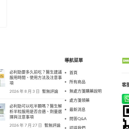
導航菜單
必利勁要多久前吃？醫生建議
首頁
服用時間、使用方法及注意事
所有商品
項
客服
無處方箋購藥說明
2026 年 8 月 3 日
暫無評論
處方箋領藥
必利勁可以吃半顆嗎？醫生解
最新消息
析半粒服用是否合適、劑量選
擇與注意事項
問答Q&A
2026 年 7 月 27 日
暫無評論
認識我們