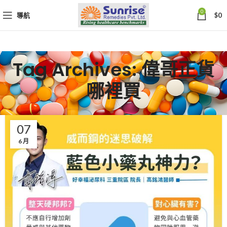
0
導航
$
0
Tag Archives: 偉哥正貨
哪裡買
07
6 月