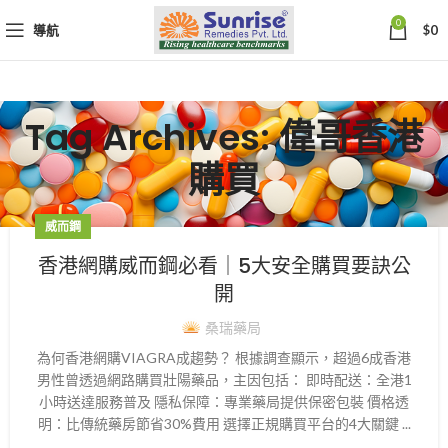
0
導航
$
0
Tag Archives: 偉哥香港
購買
威而鋼
香港網購威而鋼必看｜5大安全購買要訣公
開
桑瑞藥局
為何香港網購VIAGRA成趨勢？ 根據調查顯示，超過6成香港
男性曾透過網路購買壯陽藥品，主因包括： 即時配送：全港1
小時送達服務普及 隱私保障：專業藥局提供保密包裝 價格透
明：比傳統藥房節省30%費用 選擇正規購買平台的4大關鍵 ...