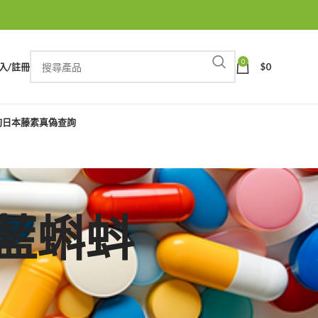
0
入/註冊
$
0
詢
日本藤素真偽查詢
印度藍蝌蚪