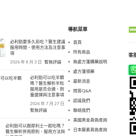
導航菜單
必利勁要多久前吃？醫生建議
首頁
服用時間、使用方法及注意事
所有商品
項
客服
無處方箋購藥說明
2026 年 8 月 3 日
暫無評論
處方箋領藥
必利勁可以吃半顆
最新消息
嗎？醫生解析半粒
服用是否合適、劑
問答Q&A
量選擇與注意事項
認識我們
2026 年 7 月 27 日
暫無評論
聯絡我們
美國黑金真偽查詢
必利勁可以跟犀利士一起吃嗎？
日本藤素真偽查詢
醫生解析併用原則、服用方法與