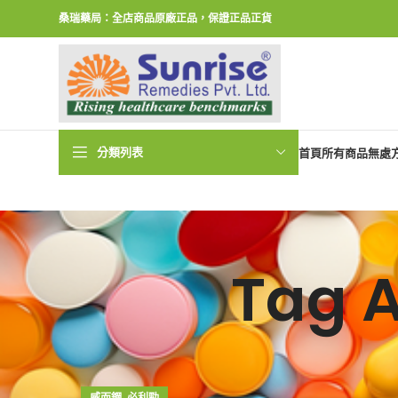
桑瑞藥局：全店商品原廠正品，保證正品正貨
分類列表
首頁
所有商品
無處
Tag 
,
威而鋼
必利勁