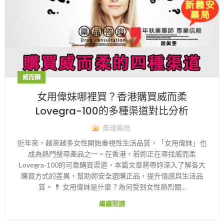
威而鋼
女用偉妹哪裡買？香港購買威而柔
Lovegra-100的多種渠道對比分析
桑瑞藥局
近年來，越來越多女性開始重視性生活品質，「女用偉妹」也
成為熱門搜尋產品之一。在香港，若妳正在尋找威而柔
Lovegra-100的可靠購買渠道，本篇文章將帶妳深入了解各大
購買方式的差異，幫助妳安全選購正品，提升情感與生活品
質。 💊 女用偉妹是什麼？為何受到女性熱烈關...
繼續閱讀